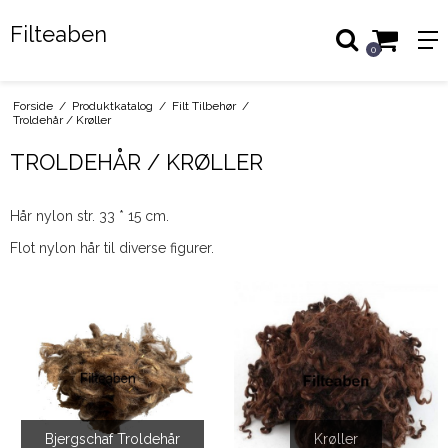
Filteaben
0
Forside
/
Produktkatalog
/
Filt Tilbehør
/
Troldehår / Krøller
TROLDEHÅR / KRØLLER
Hår nylon str. 33 * 15 cm.
Flot nylon hår til diverse figurer.
Bjergschaf Troldehår
Krøller