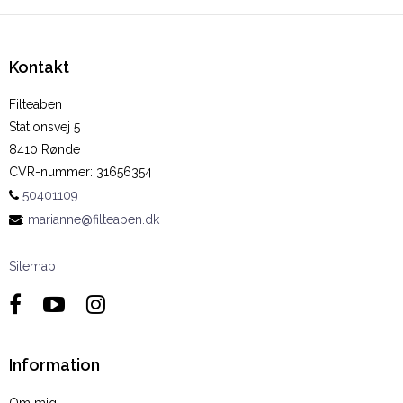
Kontakt
Filteaben
Stationsvej 5
8410 Rønde
CVR-nummer
:
31656354
50401109
:
marianne@filteaben.dk
Sitemap
Information
Om mig