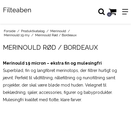
Filteaben
0
Forside
/
Produktkatalog
/
Merinould
/
Merinould 19 my
/
Merinould Rød / Bordeaux
MERINOULD RØD / BORDEAUX
Merinould 19 micron – ekstra fin og mulesingfri
Superblød, fin og langfibret merinotops, der filtrer hurtigt og
jævnt. Perfekt til vådfiltning, nålefiltning og nunofiltning samt
projekter, der skal være bløde mod huden. Velegnet til
beklædning, sjaler, accessories, figurer og babyprodukter.
Mulesingfri kvalitet med flotte, klare farver.