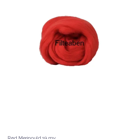
Rød Merinould 19 my