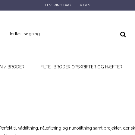
LEVERING DAO ELLER GLS
N / BRODERI
FILTE- BRODERIOPSKRIFTER OG HÆFTER
 Perfekt til vådfiltning, nålefiltning og nunofiltning samt projekter, de