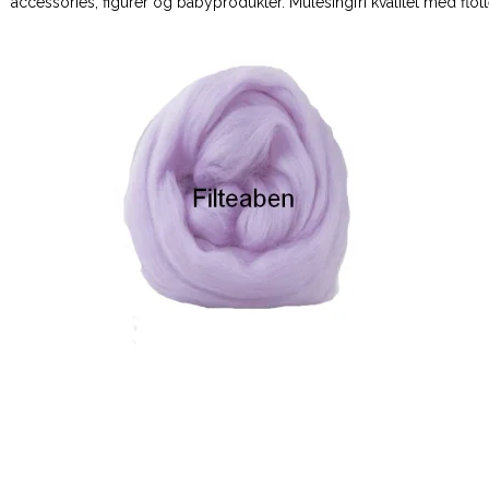
accessories, figurer og babyprodukter. Mulesingfri kvalitet med flotte