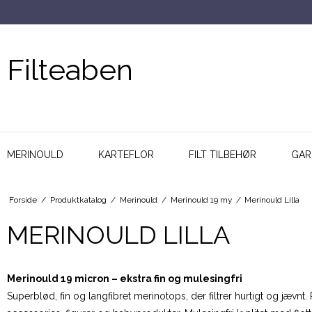
Filteaben
MERINOULD
KARTEFLOR
FILT TILBEHØR
GAR
Forside
/
Produktkatalog
/
Merinould
/
Merinould 19 my
/
Merinould Lilla
MERINOULD LILLA
Merinould 19 micron – ekstra fin og mulesingfri
Superblød, fin og langfibret merinotops, der filtrer hurtigt og jævnt.