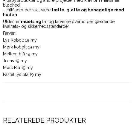
– Babyprodukter og andre projekter med krav om maksimal
blødhed
– Filtflader der skal være
tætte, glatte og behagelige mod
huden
Ulden er
muelsingfri
, og farverne overholder gældende
kvalitets- og sikkerhedsstandarder.
Farver:
Lys Kobolt 19 my
Mørk kobolt 19 my
Mellem blå 19 my
Jeans 19 my
Mørk Blå 19 my
Pastel lys blå 19 my
RELATEREDE PRODUKTER