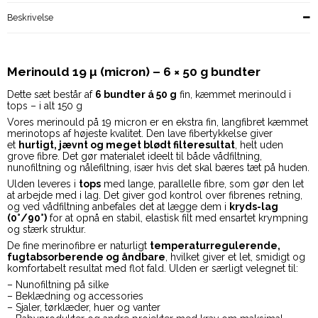
Beskrivelse
Merinould 19 µ (micron) – 6 × 50 g bundter
Dette sæt består af
6 bundter á 50 g
fin, kæmmet merinould i
tops – i alt 150 g
Vores merinould på 19 micron er en ekstra fin, langfibret kæmmet
merinotops af højeste kvalitet. Den lave fibertykkelse giver
et
hurtigt, jævnt og meget blødt filteresultat
, helt uden
grove fibre. Det gør materialet ideelt til både vådfiltning,
nunofiltning og nålefiltning, især hvis det skal bæres tæt på huden.
Ulden leveres i
tops
med lange, parallelle fibre, som gør den let
at arbejde med i lag. Det giver god kontrol over fibrenes retning,
og ved vådfiltning anbefales det at lægge dem i
kryds-lag
(0°/90°)
for at opnå en stabil, elastisk filt med ensartet krympning
og stærk struktur.
De fine merinofibre er naturligt
temperaturregulerende,
fugtabsorberende og åndbare
, hvilket giver et let, smidigt og
komfortabelt resultat med flot fald. Ulden er særligt velegnet til:
– Nunofiltning på silke
– Beklædning og accessories
– Sjaler, tørklæder, huer og vanter